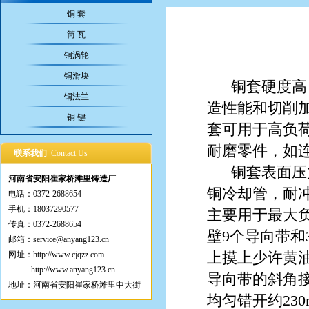
铜 套
筒 瓦
铜涡轮
铜滑块
铜套硬度高
铜法兰
造性能和切削
铜 键
套可用于高负荷
耐磨零件，如
联系我们
Contact Us
铜套表面压
河南省安阳崔家桥滩里铸造厂
铜冷却管，耐冲
电话：0372-2688654
手机：18037290577
主要用于最大负
传真：0372-2688654
壁9个导向带
邮箱：service@anyang123.cn
上摸上少许黄
网址：
http://www.cjqzz.com
http://www.anyang123.cn
导向带的斜角
地址：河南省安阳崔家桥滩里中大街
均匀错开约23