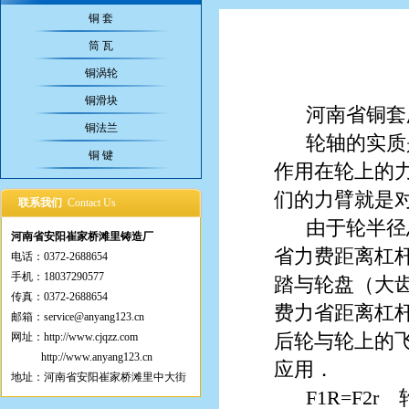
铜 套
筒 瓦
铜涡轮
铜滑块
河南省铜套
铜法兰
轮轴的实质
铜 键
作用在轮上的
们的力臂就是
联系我们
Contact Us
由于轮半径
河南省安阳崔家桥滩里铸造厂
省力费距离杠
电话：0372-2688654
手机：18037290577
踏与轮盘（大
传真：0372-2688654
费力省距离杠
邮箱：service@anyang123.cn
后轮与轮上的
网址：
http://www.cjqzz.com
http://www.anyang123.cn
应用．
地址：河南省安阳崔家桥滩里中大街
F1R=F