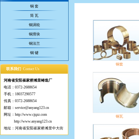
铜 套
筒 瓦
铜涡轮
铜滑块
铜法兰
铜 键
铜套
联系我们
Contact Us
河南省安阳崔家桥滩里铸造厂
电话：0372-2688654
手机：18037290577
传真：0372-2688654
邮箱：service@anyang123.cn
网址：
http://www.cjqzz.com
铜瓦
http://www.anyang123.cn
地址：河南省安阳崔家桥滩里中大街